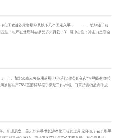
瑞净化工程建议顾客最好从以下几个因素入手： 一、地坪漆工程
耐压性：地坪在使用时会承受多大荷载；3、耐冲击性：冲击力是否会
： 1、菌实验室应每使用前用0.1%苯扎溴铵溶液或2%甲醛液擦拭
冲间换拖鞋用75%乙醇棉球擦手穿戴工作衣帽、口罩所需物品剥牛皮
。新进展之一是牙外科手术长沙净化工程的运用,它降低了在长期手