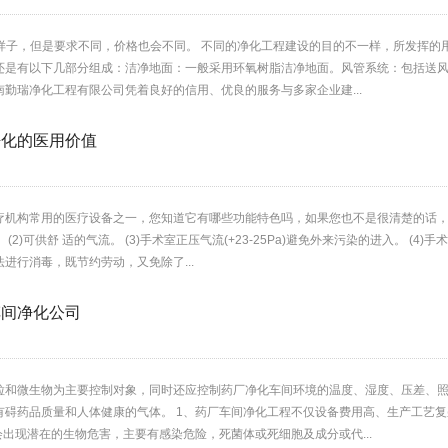
/平的样子，但是要求不同，价格也会不同。 不同的净化工程建设的目的不一样，所发
还是有以下几部分组成：洁净地面：一般采用环氧树脂洁净地面。风管系统：包括送风
勤瑞净化工程有限公司凭着良好的信用、优良的服务与多家企业建...
净化的医用价值
疗机构常用的医疗设备之一，您知道它有哪些功能特色吗，如果您也不是很清楚的话，那
(2)可供舒 适的气流。 (3)手术室正压气流(+23-25Pa)避免外来污染的进入。 (
进行消毒，既节约劳动，又免除了...
车间净化公司
粒和微生物为主要控制对象，同时还应控制药厂净化车间环境的温度、湿度、压差、
有碍药品质量和人体健康的气体。 1、药厂车间净化工程不仅设备费用高、生产工艺
会出现潜在的生物危害，主要有感染危险，死菌体或死细胞及成分或代...