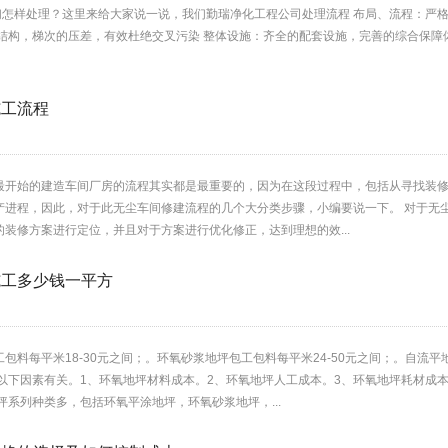
样处理？这里来给大家说一说，我们勤瑞净化工程公司处理流程 布局、流程：严格
封结构，梯次的压差，有效杜绝交叉污染 整体设施：齐全的配套设施，完善的综合保障
施工流程
最开始的建造车间厂房的流程其实都是最重要的，因为在这段过程中，包括从寻找装
产进程，因此，对于此无尘车间修建流程的几个大分类步骤，小编要说一下。 对于无尘
装修方案进行定位，并且对于方案进行优化修正，达到理想的效...
施工多少钱一平方
包料每平米18-30元之间；。环氧砂浆地坪包工包料每平米24-50元之间；。自流平
以下因素有关。1、环氧地坪材料成本。2、环氧地坪人工成本。3、环氧地坪耗材成
坪系列种类多，包括环氧平涂地坪，环氧砂浆地坪，...