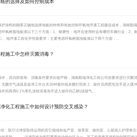
价格的选择及如何控制成本
保护涂料的顾客正确地选择地板的种类和有效控制环氧地坪漆工程建设成本，湖南勤
虑环氧树脂地板漆以下三个方面：1、耐磨性：地坪在使用时会有哪些车辆行走；2、
、地坪漆工程化学性能要求：主要考虑环氧树脂地板漆以下两个方面：...
工程施工中怎样灭菌消毒？
作，其内部装饰、消毒条件要求比较严格，湖南勤瑞净化工程公司按要求进行灭菌消毒
，无菌空气滤器及超净工作台关30钟紫外线杀菌灯照射 2、操作员用肥皂洗手进入缓
作间再用0.1%苯扎溴铵溶液泡手进入操作间乙醇(或煤气...
—净化工程施工中如何设计预防交叉感染？
：医疗洁净室取得运用的其它领域有临产室、保育室、烧伤室、心脏病人护理单元等