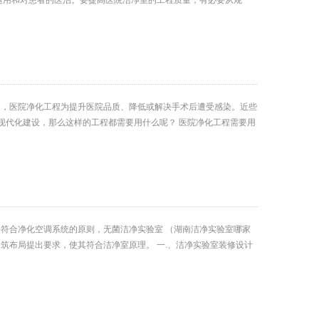
用和对患者的医治。要提高医院洁净室的工程质量，有必要从规
的，医院净化工程为提升医院品质、降低或解决手术后遭受感染。近些
的现代化建设，那么这样的工程都需要用什么呢？ 医院净化工程需要用
符合净化空调系统的原则，无菌洁净实验室 （湖南洁净实验室哪家
筑布局提出要求，使其符合洁净室原理。 一.、洁净实验室装修设计