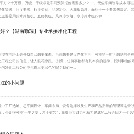
钱一平方？十万级、万级、千级净化车间预算报价需要多少？ 一、无尘车间装修成本 
净化等级、照度要求、行业类别、品牌定位、天花板高度、面积十一个要素来决定。其
主要是用的水冷柜机、直膨机组、风冷冷水组、水冷冷水组四种...
家好？【湖南勤瑞】专业承接净化工程
习惯在网络上去寻找自己想要东西。当你想要建设净化车间，可能第一时间想到的是在
化工程公司的信息，让人眼花缭乱。 别慌，任何事物都有其本身的规律，找到事物的
的净化工程公司中挑选出更出色的呢？我们一...
关注的小问题
境中工厂选址、总平面设计、车间布局、设备选择以及生产和产品质量的管理等这些“
章，否则很可能“千里之堤，溃于蚁穴”，花费巨大财力和精力建成的工程会因为一个