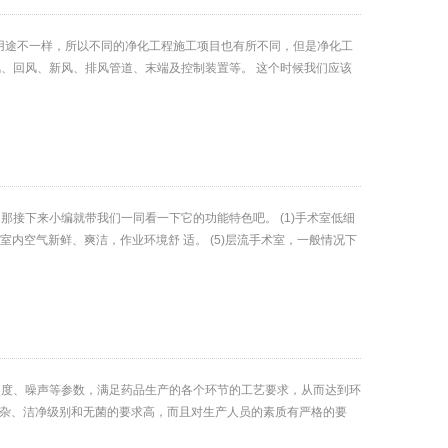
挥的用途不一样，所以不同的净化工程施工项目也有所不同，但是净化工
、回风、新风、排风管道、末端及控制装置等。 这个时候我们应该
接下来小编就带我们一同看一下它的功能特色吧。 (1)手术室低细
4)手术室内空气新鲜、爽洁，作业环境舒 适。 (5)层流手术室，一般情况下
照度、噪声等参数，满足药品生产的各个环节的工艺要求，从而达到环
复杂、洁净级别和无菌的要求高，而且对生产人员的素质有严格的要