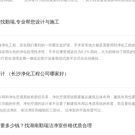
染的风险。 洁净室作为医院重要的功能分区之一，其工程质量直接影响到医院的运
找勤瑞,专业帮您设计与施工
做净化工程，其实我们看到的一些重症监护室、手术室等地方都是需要用到净化工程
采用出色的净化处理技术性，手术后遭受感染仅为0.1%.因此，大大的推动了医院
诊疗室在清理走廊一侧设定医疗设备电动式悬平台式全自动推拉...
计 （长沙净化工程公司哪家好）
布局和净化空调系统有密切关系，净化空调系统既要服从建筑总体布局，建筑布局也要
关功能的作用。净化空调的设计者不仅要了解建筑布局以考虑系统的布置，而且要给建
包括洁净区、准洁净区和辅助区三部分。 洁净室的平面布置可以...
需要多少钱？找湖南勤瑞洁净室价格优质合理