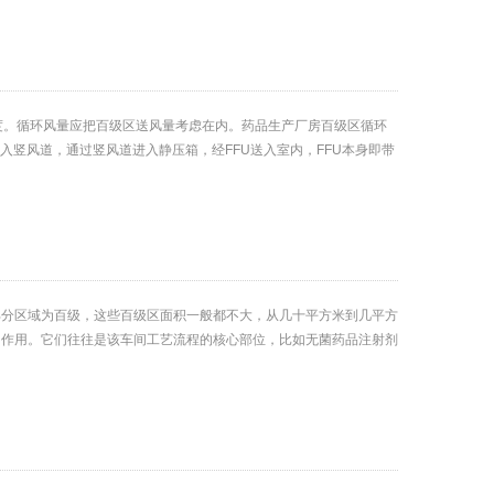
洁净度。循环风量应把百级区送风量考虑在内。药品生产厂房百级区循环
入竖风道，通过竖风道进入静压箱，经FFU送入室内，FFU本身即带
部分区域为百级，这些百级区面积一般都不大，从几十平方米到几平方
的作用。它们往往是该车间工艺流程的核心部位，比如无菌药品注射剂