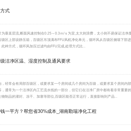
理方式
为垂直层流,断面风速控制在0.25～0.3ｍ/ｓ为宜,太大则浪费，太小则不易保证
级区上部设静压箱，百级区吊顶满布FFU风机净化单元，循环风从百级区侧墙下部进
此种方式，循环风加压过滤均由FFU完成,处理方式比...
百级洁净区温、湿度控制及通风要求
内，经常会有局部百级区，或要求某一个房间或几个房间为百级，或要求某个房间内
等，通常为一个洁净区内工艺流水线的一部分，但它们在洁净厂房中都有着非常重要
物制品的灌封、冻干、加塞等部位,百级区能否正常运行，直接影响到产品...
钱一平方？帮您省30%成本_湖南勤瑞净化工程