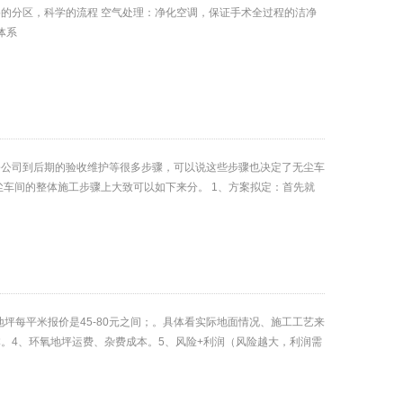
的分区，科学的流程 空气处理：净化空调，保证手术全过程的洁净
体系
修公司到后期的验收维护等很多步骤，可以说这些步骤也决定了无尘车
车间的整体施工步骤上大致可以如下来分。 1、方案拟定：首先就
地坪每平米报价是45-80元之间；。具体看实际地面情况、施工工艺来
本。4、环氧地坪运费、杂费成本。5、风险+利润（风险越大，利润需